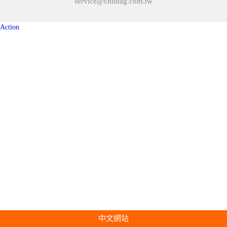
service@chilitag.com.tw
Action
中文網站