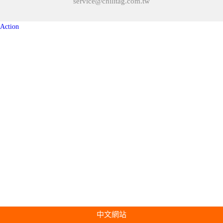
service@chilitag.com.tw
Action
中文網站