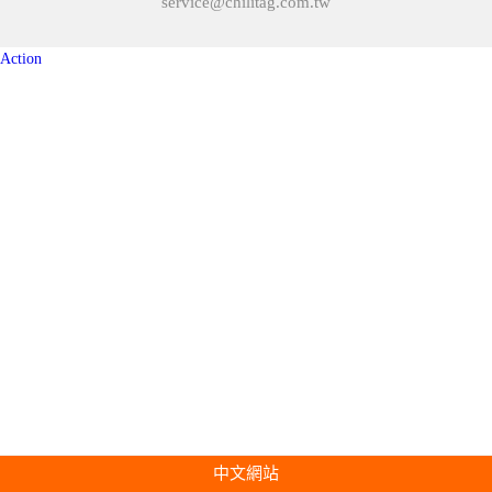
service@chilitag.com.tw
Action
中文網站