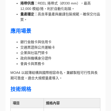
捲帶供應：
REEL 捲帶式（Ø330 mm），最高
12,000 模組/捲，利於自動化貼裝。
量產穩定：
高良率量產與嚴謹包裝規範，確保交付品
質。
應用場景
銀行金融卡與信用卡
交通票證與公共運輸卡
企業與社區門禁卡
政府與機構身分證件
會員卡與票務卡
MOA4 以超薄結構與國際相容命名，兼顧製程可行性與長
期可靠度，適合大規模量產導入。
技術規格
項目
規格內容