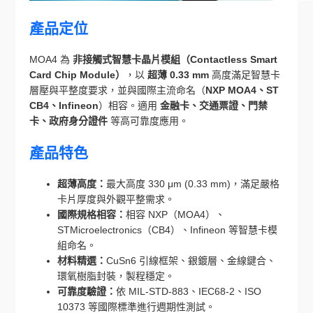
產品定位
MOA4 為
非接觸式智慧卡晶片模組（Contactless Smart
Card Chip Module）
，以
超薄 0.33 mm
高度滿足智慧卡
層壓與平整度要求，並與國際主流命名（
NXP MOA4、ST
CB4、Infineon
）相容。適用
金融卡、交通票證、門禁
卡、政府身分證件
等高可靠度應用。
產品特色
超薄高度：
最大高度 330 μm (0.33 mm)，滿足嚴格
卡片厚度與外觀平整需求。
國際規格相容：
相容 NXP（MOA4）、
STMicroelectronics（CB4）、Infineon 等智慧卡模
組命名。
材料精選：
CuSn6 引線框架、銀鍍層、金線鍵合、
環氧樹脂封裝，製程穩定。
可靠度驗證：
依 MIL-STD-883、IEC68-2、ISO
10373 等國際標準進行週期性測試。