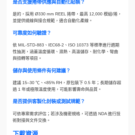
是否支援捲帶供應與自動化貼裝？
是的，採用 Ø330 mm REEL 捲帶，最高 12,000 模組/捲，
並提供繞線與接合規範，適合自動化產線。
可靠度如何驗證？
依 MIL-STD-883、IEC68-2、ISO 10373 等標準進行週期
性抽測，涵蓋溫度循環、濕熱、高溫儲存、耐化學、彎曲
與扭轉等項目。
儲存與使用條件有何建議？
建議 15–30 ℃、<85% RH，原包裝下 0.5 年；長期儲存超
過 1 年或極限溫度使用，可能影響壽命與品質。
是否提供客製化封裝或測試規範？
可依專案需求評估；若涉及機密規格，可透過 NDA 進行技
術對接與文件交換。
下載資源