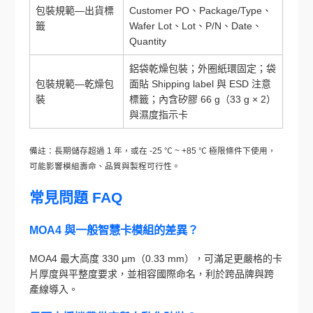
包裝規範—出貨標
Customer PO、Package/Type、
籤
Wafer Lot、Lot、P/N、Date、
Quantity
鋁袋乾燥包裝；外圈紙環固定；袋
包裝規範—乾燥包
面貼 Shipping label 與 ESD 注意
裝
標籤；內含矽膠 66 g（33 g × 2）
與濕度指示卡
備註：長期儲存超過 1 年，或在 -25 ℃ ~ +85 ℃ 極限條件下使用，
可能影響模組壽命、品質與製程可行性。
常見問題 FAQ
MOA4 與一般智慧卡模組的差異？
MOA4 最大高度 330 μm（0.33 mm），可滿足更嚴格的卡
片厚度與平整度要求，並相容國際命名，利於跨品牌與跨
產線導入。