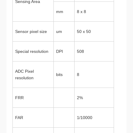
Sensing Area
mm
8 x 8
Sensor pixel size
um
50 x 50
Special resolution
DPI
508
ADC Pixel
bits
8
resolution
FRR
2%
FAR
1/10000