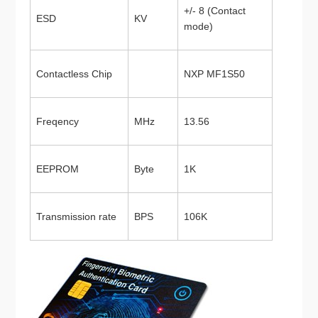
+/- 8 (Contact
ESD
KV
mode)
Contactless Chip
NXP MF1S50
Freqency
MHz
13.56
EEPROM
Byte
1K
Transmission rate
BPS
106K