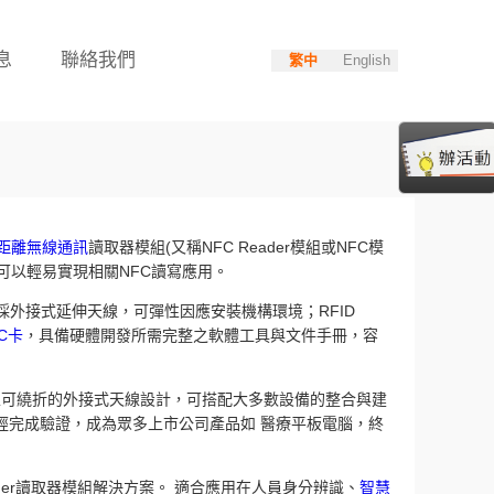
息
聯絡我們
繁中
English
近距離無線通訊
讀取器模組(又稱NFC Reader模組或NFC模
晶片卡，可以輕易實現相關NFC讀寫應用。
採外接式延伸天線，可彈性因應安裝機構環境；RFID
C卡
，具備硬體開發所需完整之軟體工具與文件手冊，容
，搭配彈性可繞折的外接式天線設計，可搭配大多數設備的整合與建
經完成驗證，成為眾多上市公司產品如 醫療平板電腦，終
eader讀取器模組解決方案。 適合應用在人員身分辨識、
智慧