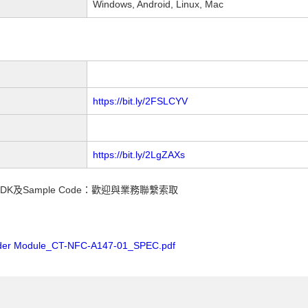
Windows, Android, Linux, Mac
https://bit.ly/2FSLCYV
https://bit.ly/2LgZAXs
l，SDK及Sample Code：歡迎與業務聯繫索取
er Module_CT-NFC-A147-01_SPEC.pdf