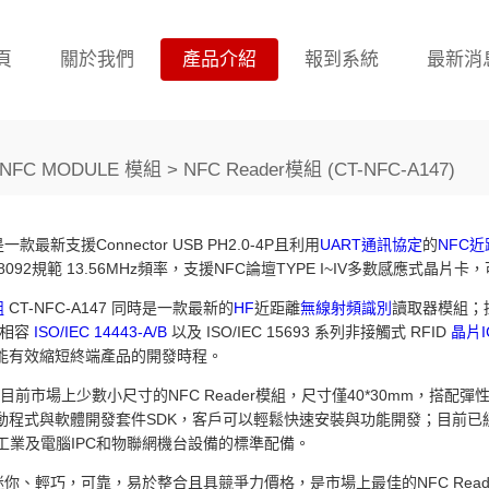
頁
關於我們
產品介紹
報到系統
最新消
NFC MODULE 模組 > NFC Reader模組 (CT-NFC-A147)
 是一款最新支援Connector USB PH2.0-4P且利用
UART通訊協定
的
NFC
 18092規範 13.56MHz頻率，支援NFC論壇TYPE I~IV多數感應式
組
CT-NFC-A147 同時是一款最新的
HF
近距離
無線射頻識別
讀取器模組；
全相容
ISO/IEC 14443-A/B
以及 ISO/IEC 15693 系列非接觸式 RFID
晶片I
能有效縮短終端產品的開發時程。
147是目前市場上少數小尺寸的NFC Reader模組，尺寸僅40*30mm
動程式與軟體開發套件SDK，客戶可以輕鬆快速安裝與功能開發；目前已
工業及電腦IPC和物聯網機台設備的標準配備。
147 迷你、輕巧，可靠，易於整合且具競爭力價格，是市場上最佳的NFC R