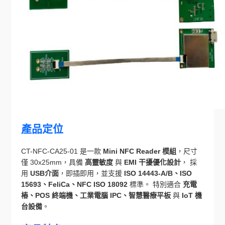
產品定位
CT-NFC-CA25-01 是一款
Mini NFC Reader 模組
，尺寸
僅 30x25mm，具備
高靈敏度
與
EMI 干擾優化設計
， 採
用
USB介面
，即插即用，並支援
ISO 14443-A/B、ISO
15693、FeliCa、NFC ISO 18092
標準。 特別適合
充電
樁、POS 終端機、工業電腦 IPC、智慧醫療平板
與
IoT 機
台設備
。