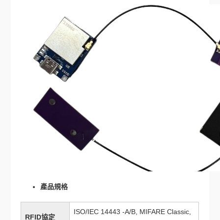
產品規格
ISO/IEC 14443 -A/B, MIFARE Classic,
RFID協定