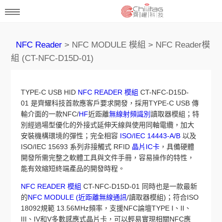
NFC Reader
> NFC MODULE 模組 > NFC Reader模
組 (CT-NFC-D15D-01)
TYPE-C USB HID
NFC READER 模組
CT-NFC-D15D-
01 是齊耀科技首款應客戶要求開發，採用TYPE-C USB 傳
輸介面的一款NFC/
HF
近距離
無線射頻識別
讀取器模組；特
別經過場型優化的外接式延伸天線與使用同軸電纜，加大
安裝機構環境的彈性；完全相容
ISO/IEC 14443-A/B
以及
ISO/IEC 15693 系列非接觸式 RFID
晶片IC卡
，具備硬體
開發所需完整之軟體工具與文件手冊，容易操作的特性，
能有效縮短終端產品的開發時程。
NFC READER 模組
CT-NFC-D15D-01 同時也是一款最新
的
NFC MODULE (近距離無線通訊
/讀取器模組)；符合ISO
18092規範 13.56MHz頻率，支援NFC論壇TYPE I、II、
III、IV和V多數感應式晶片卡，可以輕易實現相關NFC應