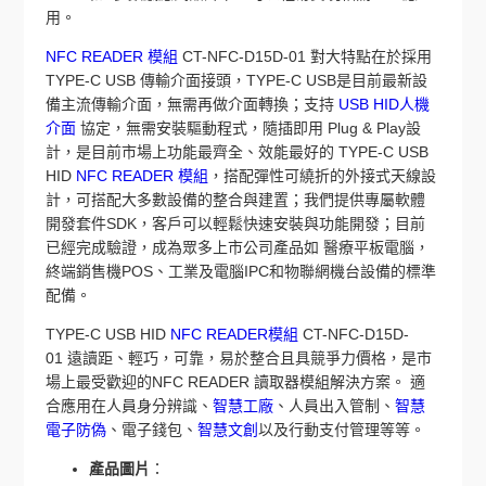
用。
NFC READER 模組
CT-NFC-D15D-01 對大特點在於採用
TYPE-C USB 傳輸介面接頭，TYPE-C USB是目前最新設
備主流傳輸介面，無需再做介面轉換；支持
USB HID人機
介面
協定，無需安裝驅動程式，隨插即用 Plug & Play設
計，是目前市場上功能最齊全、效能最好的 TYPE-C USB
HID
NFC READER 模組
，搭配彈性可繞折的外接式天線設
計，可搭配大多數設備的整合與建置；我們提供專屬軟體
開發套件SDK，客戶可以輕鬆快速安裝與功能開發；目前
已經完成驗證，成為眾多上市公司產品如 醫療平板電腦，
終端銷售機POS、工業及電腦IPC和物聯網機台設備的標準
配備。
TYPE-C USB HID
NFC READER模組
CT-NFC-D15D-
01 遠讀距、輕巧，可靠，易於整合且具競爭力價格，是市
場上最受歡迎的NFC READER 讀取器模組解決方案。 適
合應用在人員身分辨識、
智慧工廠
、人員出入管制、
智慧
電子防偽
、電子錢包、
智慧文創
以及行動支付管理等等。
產品圖片
：