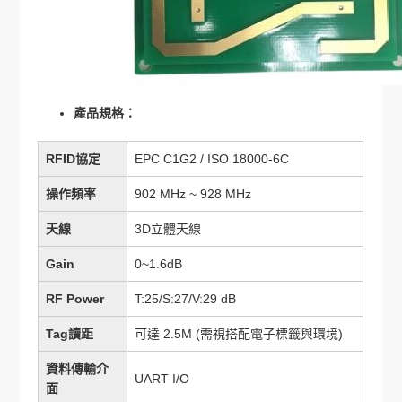
產品規格：
RFID協定
EPC C1G2 / ISO 18000-6C
操作頻率
902 MHz ~ 928 MHz
天線
3D立體天線
Gain
0~1.6dB
RF Power
T:25/S:27/V:29 dB
Tag讀距
可達 2.5M (需視搭配電子標籤與環境)
資料傳輸介
UART I/O
面