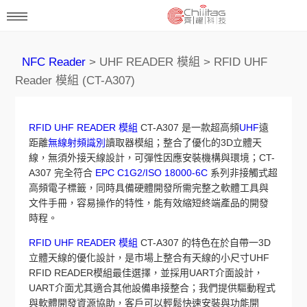
NFC Reader
> UHF READER 模組 > RFID UHF
Reader 模組 (CT-A307)
RFID UHF READER 模組
CT-A307 是一款超高頻
UHF
遠
距離
無線射頻識別
讀取器模組；整合了優化的3D立體天
線，無須外接天線設計，可彈性因應安裝機構與環境；CT-
A307 完全符合
EPC C1G2/ISO 18000-6C
系列非接觸式超
高頻電子標籤，同時具備硬體開發所需完整之軟體工具與
文件手冊，容易操作的特性，能有效縮短終端產品的開發
時程。
RFID UHF READER 模組
CT-A307 的特色在於自帶一3D
立體天線的優化設計，是市場上整合有天線的小尺寸UHF
RFID READER模組最佳選擇，並採用UART介面設計，
UART介面尤其適合其他設備串接整合；我們提供驅動程式
與軟體開發資源協助，客戶可以輕鬆快速安裝與功能開