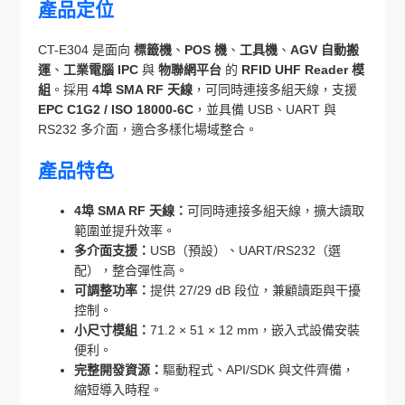
產品定位
CT-E304 是面向
標籤機
、
POS 機
、
工具機
、
AGV 自動搬
運
、
工業電腦 IPC
與
物聯網平台
的
RFID UHF Reader 模
組
。採用
4埠 SMA RF 天線
，可同時連接多組天線，支援
EPC C1G2 / ISO 18000-6C
，並具備 USB、UART 與
RS232 多介面，適合多樣化場域整合。
產品特色
4埠 SMA RF 天線：
可同時連接多組天線，擴大讀取
範圍並提升效率。
多介面支援：
USB（預設）、UART/RS232（選
配），整合彈性高。
可調整功率：
提供 27/29 dB 段位，兼顧讀距與干擾
控制。
小尺寸模組：
71.2 × 51 × 12 mm，嵌入式設備安裝
便利。
完整開發資源：
驅動程式、API/SDK 與文件齊備，
縮短導入時程。