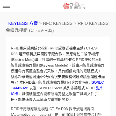
KEYLESS 方案
> NFC KEYLESS > RFID KEYLESS
免鑰匙模組 (CT-EV-R03)
RFID車用感應鑰匙模組(RFID感應式機車主鎖) CT-EV-
R03 是齊耀科技與國際車廠合作，因應電動二輪車/機車
(Electric Moto)聯手打造的一款基於NFC RFID技術的車用
智能感應鑰匙模組(Keyless Module)，該車用智能感應鑰匙
模組帶有高感度整合式天線，具有超低功耗的睡眠模式，
感應距離最遠可達4公分(需視安裝機構環境與感應鑰匙卡而
異)；本RFID車用智能感應鑰匙模組可客製化搭配
ISO/IEC
14443-A/B
以及 ISO/IEC 15693 系列非接觸式 RFID
晶片
IC卡
，具備硬體整合開發所需完整之軟體工具與文件手
冊，能快速導入車輛車控電機的開發。
RFID車用感應鑰匙模組 CT-EV-R03 採車規連接界面
(Automotive connectors)，是目前市場上最容易整合且符