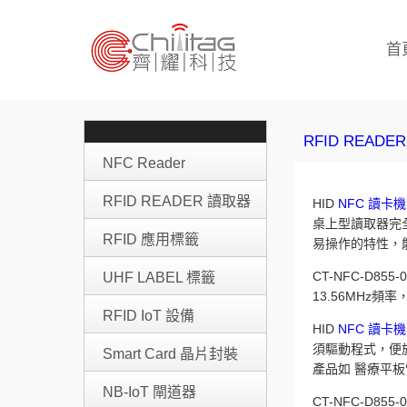
首
RFID READE
NFC Reader
RFID READER 讀取器
HID
NFC 讀卡機
桌上型讀取器完
RFID 應用標籤
易操作的特性，
CT-NFC-D85
UHF LABEL 標籤
13.56MHz頻
RFID IoT 設備
HID
NFC 讀卡機
須驅動程式，便
Smart Card 晶片封裝
產品如 醫療平板
NB-IoT 閘道器
CT-NFC-D