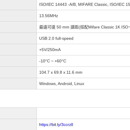
ISO/IEC 14443 -A/B, MIFARE Classic, ISO/IEC 15
13.56MHz
最遠可達 50 mm 讀距(搭配Mifare Classic 1K ISO
USB 2.0 full-speed
+5V/250mA
-10°C ~ +60°C
104.7 x 69.8 x 11.6 mm
Windows, Android, Linux
https://bit.ly/3ccrzlI