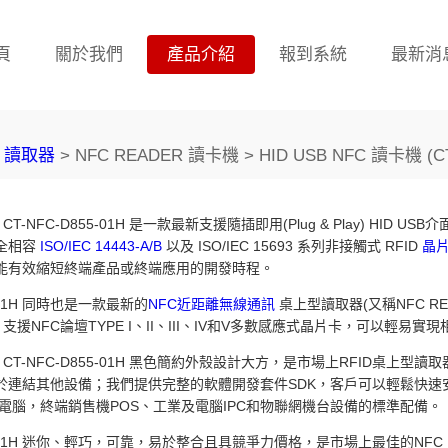
頁
關於我們
產品介紹
報到系統
最新消
R 讀取器
> NFC READER 讀卡機 > HID USB NFC 讀卡機 (CT
CT-NFC-D855-01H 是一款最新支援隨插即用(Plug & Play) HID USB
全相容
ISO/IEC 14443-A/B
以及 ISO/IEC 15693 系列非接觸式 RFID
晶片
能有效縮短終端產品或終端應用的開發時程。
5-01H 同時也是一款最新的
NFC近距離無線通訊
桌上型讀取器(又稱NFC REA
率，支援NFC論壇TYPE I、II、III、IV和V多數感應式晶片卡，可以輕易實
CT-NFC-D855-01H 黑色簡約外殼設計大方，是市場上RFID桌上型讀取器
於連結其他設備；我們提供完整的軟體開發套件SDK，客戶可以輕鬆快速
電腦，終端銷售機POS、工業及電腦IPC和物聯網機台設備的標準配備。
855-01H 迷你、輕巧，可靠，易於整合且具競爭力價格，是市場上最佳的NF