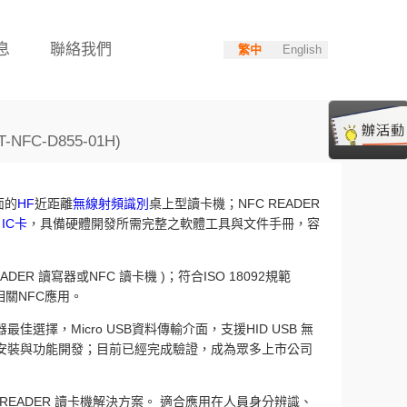
息
聯絡我們
繁中
English
-NFC-D855-01H)
介面的
HF
近距離
無線射頻識別
桌上型讀卡機；NFC READER
IC卡
，具備硬體開發所需完整之軟體工具與文件手冊，容
DER 讀寫器或NFC 讀卡機 )；符合ISO 18092規範
現相關NFC應用。
最佳選擇，Micro USB資料傳輸介面，支援HID USB 無
安裝與功能開發；目前已經完成驗證，成為眾多上市公司
C READER 讀卡機解決方案。 適合應用在人員身分辨識、