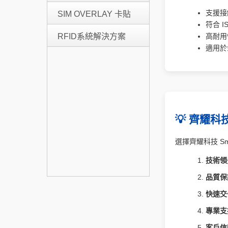
支援接
SIM OVERLAY 卡貼
符合 IS
高耐用
RFID系統解決方案
適用於
💡 齊耀科
選擇齊耀科技 Sm
技術領
品質保
快速交
專業支
客戶信