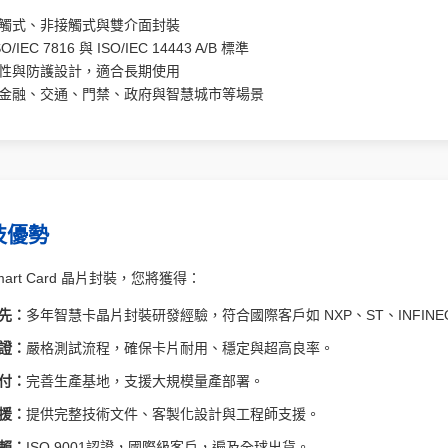
觸式、非接觸式與雙介面封裝
O/IEC 7816 與 ISO/IEC 14443 A/B 標準
性與防護設計，適合長期使用
金融、交通、門禁、政府與智慧城市等場景
技優勢
art Card 晶片封裝，您將獲得：
先：
多年智慧卡晶片封裝研發經驗，符合國際客戶如 NXP、ST、INFINE
證：
嚴格測試流程，確保卡片耐用、穩定與超高良率。
付：
完善生產基地，支援大規模量產部署。
援：
提供完整技術文件、客製化設計與工程師支援。
賴：
ISO 9001認證，國際級客戶，遍及全球出貨。