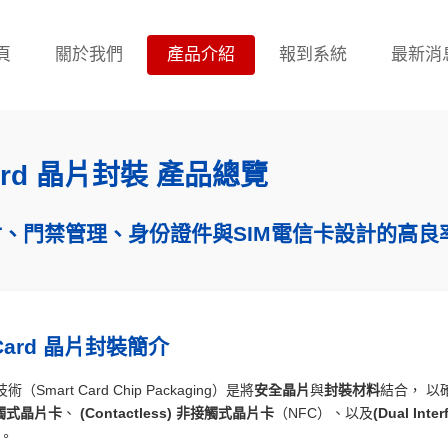
頁
關於我們
產品介紹
報到系統
最新消
Card 晶片封裝 產品總覽
、門禁管理、身份證件與SIM電信卡設計的高良
t Card 晶片封裝簡介
mart Card Chip Packaging）是將
安全晶片
與
封裝材料
結合， 以
 接觸式晶片卡
、
(Contactless) 非接觸式晶片卡
（NFC）、以及
(Dual Int
卡。