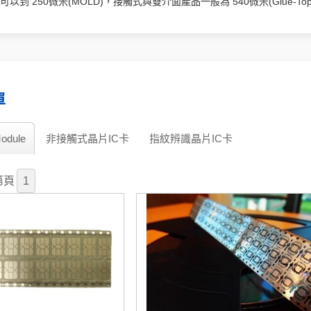
以到 250微米(MOLD)，接觸式與雙介面產品一般為 540微米(Glue-Top
單
odule
非接觸式晶片IC卡
指紋辨識晶片IC卡
第
頁
1