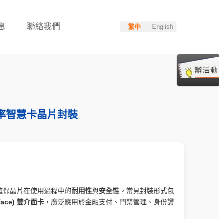
息
聯絡我們
繁中
English
率智慧卡晶片封裝
確保晶片在使用過程中的
耐用性
與
安全性
。常見封裝形式包
erface) 雙介面卡
，廣泛應用於金融支付、門禁管理、身份證